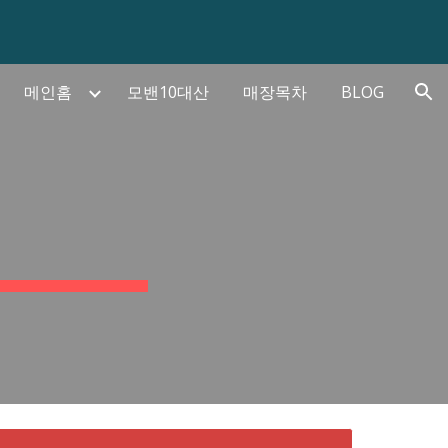
ion
메인홈
모밴10대산
매장목차
BLOG