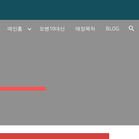
ion
메인홈
모밴10대산
매장목차
BLOG