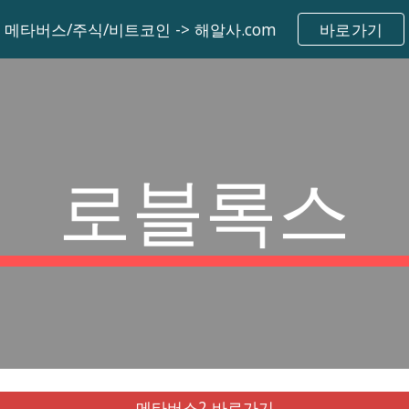
메타버스/주식/비트코인 -> 해알사.com
바로가기
ip to main content
Skip to navigat
로블록스
메타버스2 바로가기